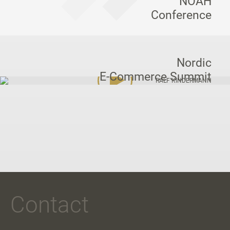
NOAH
Conference
Nordic
E-Commerce Summit
RALF KINDERMANN
Contact